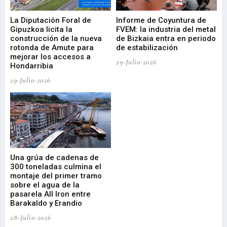
La Diputación Foral de
Informe de Coyuntura de
Ar
ral
Gipuzkoa licita la
FVEM: la industria del metal
ur
construcción de la nueva
de Bizkaia entra en periodo
co
rotonda de Amute para
de estabilización
edi
mejorar los accesos a
pa
29-Julio-2026
Hondarribia
Cy
29-Julio-2026
23-
Una grúa de cadenas de
La
300 toneladas culmina el
Ba
montaje del primer tramo
res
sobre el agua de la
em
pasarela All Iron entre
21-
Barakaldo y Erandio
28-Julio-2026