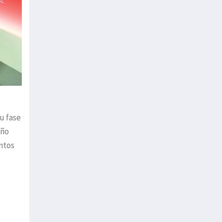
su fase
año
intos