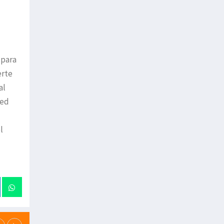
 para
erte
al
eed
l