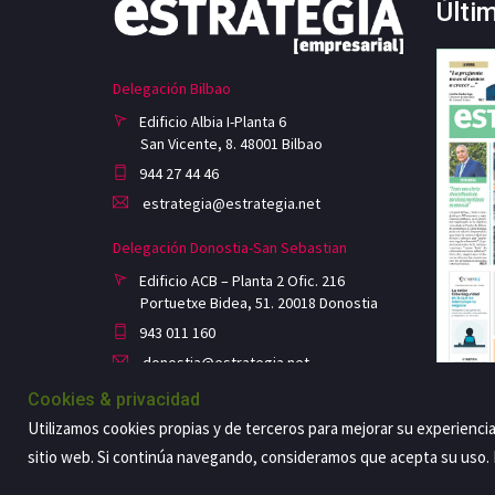
Últi
Delegación Bilbao
Edificio Albia I-Planta 6
San Vicente, 8. 48001 Bilbao
944 27 44 46
estrategia@estrategia.net
Delegación Donostia-San Sebastian
Edificio ACB – Planta 2 Ofic. 216
Portuetxe Bidea, 51. 20018 Donostia
943 011 160
donostia@estrategia.net
Cookies & privacidad
Utilizamos cookies propias y de terceros para mejorar su experienci
sitio web. Si continúa navegando, consideramos que acepta su uso
Copyright@2026 Estrategia Empresarial