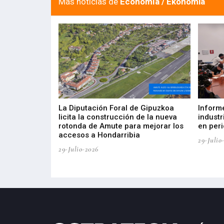
Más noticias de
Economía / Ekonomia
del Barómetro
La Diputación Foral de Gipuzkoa
Inform
a del tejido
licita la construcción de la nueva
industr
aia
rotonda de Amute para mejorar los
en peri
accesos a Hondarribia
29-Julio
29-Julio-2026