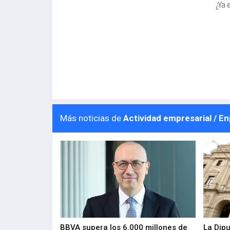
¿Ya 
Más noticias de
Actividad empresarial / E
 los nuevos
BBVA supera los 6.000 millones de
La Dip