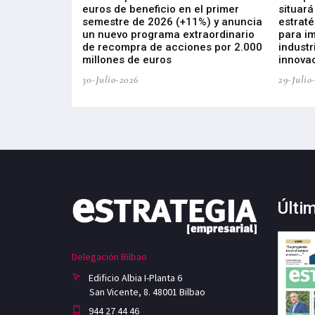
s de ZIV que, en
euros de beneficio en el primer
situará
de inversión
semestre de 2026 (+11%) y anuncia
estraté
, busca impulsar
un nuevo programa extraordinario
para i
 tecnología
de recompra de acciones por 2.000
industr
ricas del futuro
millones de euros
innovac
30-Julio-2026
29-Julio
Últi
Delegación Bilbao
Edificio Albia I-Planta 6
San Vicente, 8. 48001 Bilbao
944 27 44 46