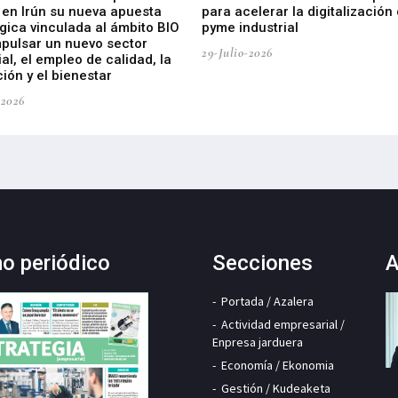
 en Irún su nueva apuesta
para acelerar la digitalización 
gica vinculada al ámbito BIO
pyme industrial
mpulsar un nuevo sector
29-Julio-2026
ial, el empleo de calidad, la
ión y el bienestar
-2026
mo periódico
Secciones
A
Portada / Azalera
Actividad empresarial /
Enpresa jarduera
Economía / Ekonomia
Gestión / Kudeaketa