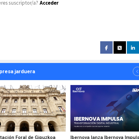
eres suscriptor/a?
Acceder
npresa jarduera
utación Foral de Gipuzkoa
Ibernova lanza Ibernova Impul