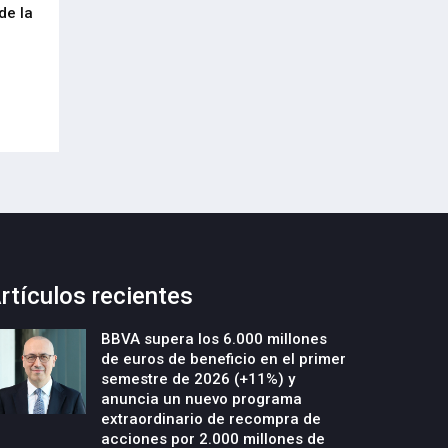
de la
cumplimiento del Reglamento
centenar de inte
Europeo de Envases y Residuos de
garantizar la con
Envases (PPWR)
29-Julio-2026
29-Julio-2026
rtículos recientes
BBVA supera los 6.000 millones
de euros de beneficio en el primer
semestre de 2026 (+11%) y
anuncia un nuevo programa
extraordinario de recompra de
acciones por 2.000 millones de