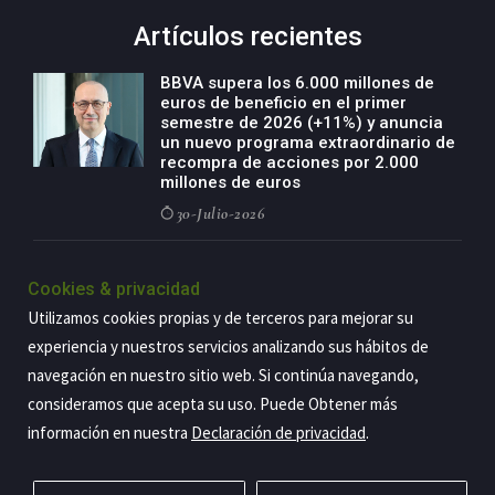
Artículos recientes
BBVA supera los 6.000 millones de
euros de beneficio en el primer
semestre de 2026 (+11%) y anuncia
un nuevo programa extraordinario de
recompra de acciones por 2.000
millones de euros
30-Julio-2026
BBVA acelera el crecimiento de su
negocio agro con un modelo global
Cookies & privacidad
de especialización presente en siete
Utilizamos cookies propias y de terceros para mejorar su
países
experiencia y nuestros servicios analizando sus hábitos de
29-Julio-2026
navegación en nuestro sitio web. Si continúa navegando,
consideramos que acepta su uso. Puede Obtener más
información en nuestra
Declaración de privacidad
.
Copyright@2026 Estrategia Empresarial