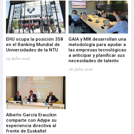
EHU ocupa la posición 358
GAIA y MIK desarrollan una
De
en el Ranking Mundial de
metodología para ayudar a
Fu
a
Universidades de la NTU
las empresas tecnológicas
nu
a anticipar y planificar sus
ac
29-Julio-2026
necesidades de talento
cr
de
28-Julio-2026
22-
Alberto García Erauzkin
comparte con Adype su
BI
experiencia directiva al
pr
frente de Euskaltel
en