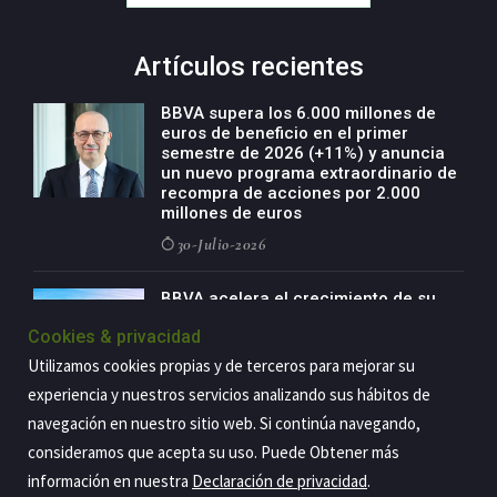
Artículos recientes
BBVA supera los 6.000 millones de
euros de beneficio en el primer
semestre de 2026 (+11%) y anuncia
un nuevo programa extraordinario de
recompra de acciones por 2.000
millones de euros
30-Julio-2026
BBVA acelera el crecimiento de su
negocio agro con un modelo global
Cookies & privacidad
de especialización presente en siete
países
Utilizamos cookies propias y de terceros para mejorar su
29-Julio-2026
experiencia y nuestros servicios analizando sus hábitos de
navegación en nuestro sitio web. Si continúa navegando,
consideramos que acepta su uso. Puede Obtener más
información en nuestra
Declaración de privacidad
.
Copyright@2026 Estrategia Empresarial