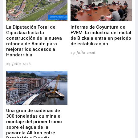
La Diputación Foral de
Informe de Coyuntura de
Ar
ral
Gipuzkoa licita la
FVEM: la industria del metal
ur
construcción de la nueva
de Bizkaia entra en periodo
co
rotonda de Amute para
de estabilización
edi
mejorar los accesos a
pa
29-Julio-2026
Hondarribia
Cy
29-Julio-2026
23-
Una grúa de cadenas de
La
300 toneladas culmina el
Ba
montaje del primer tramo
res
sobre el agua de la
em
pasarela All Iron entre
21-