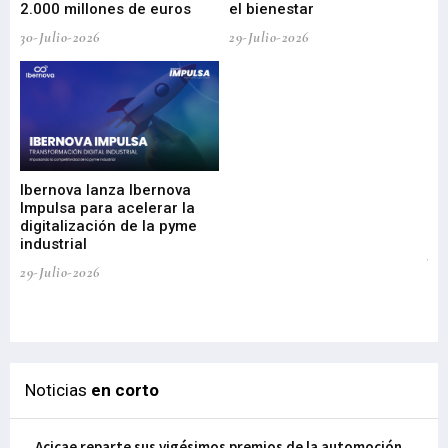
2.000 millones de euros
el bienestar
30-Julio-2026
29-Julio-2026
Mi
nu
di
Ibernova lanza Ibernova
ma
Impulsa para acelerar la
in
digitalización de la pyme
mi
industrial
de
te
29-Julio-2026
el
29-
Noticias
en corto
Acicae reparte sus vigésimos premios de la automoción