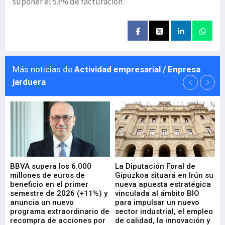
suponer el 53% de facturación
Más noticias de
Actividad empresarial / Enpresa
jarduera
e
BBVA supera los 6.000
La Diputación Foral de
En
millones de euros de
Gipuzkoa situará en Irún su
em
beneficio en el primer
nueva apuesta estratégica
de
ad
semestre de 2026 (+11%) y
vinculada al ámbito BIO
En
anuncia un nuevo
para impulsar un nuevo
En
programa extraordinario de
sector industrial, el empleo
29-
recompra de acciones por
de calidad, la innovación y