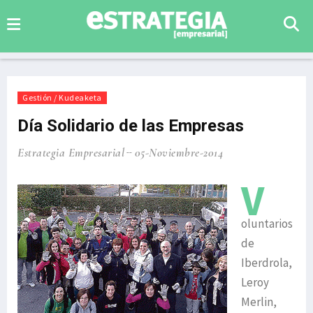
Gestión / Kudeaketa
Día Solidario de las Empresas
Estrategia Empresarial
05-Noviembre-2014
V
oluntarios
de
Iberdrola,
Leroy
Merlin,