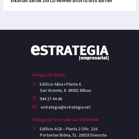
Elkarlan Sariak zortzi ekimen aitortu ditu aurten
Delegación Bilbao
Edificio Albia I-Planta 6
San Vicente, 8. 48001 Bilbao
944 27 44 46
estrategia@estrategia.net
Delegación Donostia-San Sebastian
Edificio ACB – Planta 2 Ofic. 216
Portuetxe Bidea, 51. 20018 Donostia