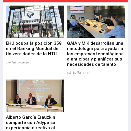
EHU ocupa la posición 358
GAIA y MIK desarrollan una
De
en el Ranking Mundial de
metodología para ayudar a
Fu
a
Universidades de la NTU
las empresas tecnológicas
nu
a anticipar y planificar sus
ac
29-Julio-2026
necesidades de talento
cr
de
28-Julio-2026
22-
Alberto García Erauzkin
comparte con Adype su
BI
experiencia directiva al
pr