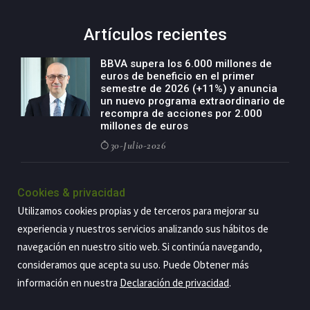
Artículos recientes
BBVA supera los 6.000 millones de
euros de beneficio en el primer
semestre de 2026 (+11%) y anuncia
un nuevo programa extraordinario de
recompra de acciones por 2.000
millones de euros
30-Julio-2026
BBVA acelera el crecimiento de su
negocio agro con un modelo global
Cookies & privacidad
de especialización presente en siete
Utilizamos cookies propias y de terceros para mejorar su
países
experiencia y nuestros servicios analizando sus hábitos de
29-Julio-2026
navegación en nuestro sitio web. Si continúa navegando,
consideramos que acepta su uso. Puede Obtener más
información en nuestra
Declaración de privacidad
.
Copyright@2026 Estrategia Empresarial