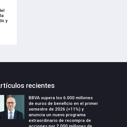
Arrancan las obras de urbanización
El CRL refleja el
del
y construcción de un nuevo edificio
mercado laboral 
la
industrial en la parcela Errotazar-
21-Julio-2026
do y
Cycobask de Irún
23-Julio-2026
rtículos recientes
BBVA supera los 6.000 millones
de euros de beneficio en el primer
semestre de 2026 (+11%) y
anuncia un nuevo programa
extraordinario de recompra de
acciones por 2.000 millones de