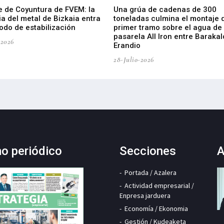
e de Coyuntura de FVEM: la
Una grúa de cadenas de 300
ia del metal de Bizkaia entra
toneladas culmina el montaje 
odo de estabilización
primer tramo sobre el agua de 
pasarela All Iron entre Barakal
-2026
Erandio
28-Julio-2026
mo periódico
Secciones
A
Portada / Azalera
Actividad empresarial /
Enpresa jarduera
Economía / Ekonomia
Gestión / Kudeaketa