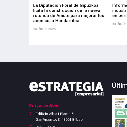
del Barómetro
La Diputación Foral de Gipuzkoa
Inform
a del tejido
licita la construcción de la nueva
industr
aia
rotonda de Amute para mejorar los
en peri
accesos a Hondarribia
29-Julio
29-Julio-2026
Últi
Delegación Bilbao
Edificio Albia I-Planta 6
San Vicente, 8. 48001 Bilbao