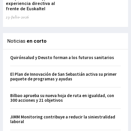
experiencia directiva al
pr
frente de Euskaltel
en
23-Julio-2026
21-
Noticias
en corto
Quirónsalud y Deusto forman a los futuros sanitarios
El Plan de Innovación de San Sebastián activa su primer
paquete de programas y ayudas
Bilbao aprueba su nueva hoja de ruta en igualdad, con
300 acciones y 21 objetivos
JiMM Monitoring contribuye a reducir la siniestralidad
laboral