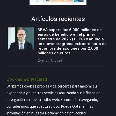
Artículos recientes
BBVA supera los 6.000 millones de
euros de beneficio en el primer
semestre de 2026 (+11%) y anuncia
un nuevo programa extraordinario de
recompra de acciones por 2.000
millones de euros
30-Julio-2026
BBVA acelera el crecimiento de su
negocio agro con un modelo global
Cookies & privacidad
de especialización presente en siete
Utilizamos cookies propias y de terceros para mejorar su
países
experiencia y nuestros servicios analizando sus hábitos de
29-Julio-2026
navegación en nuestro sitio web. Si continúa navegando,
consideramos que acepta su uso. Puede Obtener más
información en nuestra
Declaración de privacidad
.