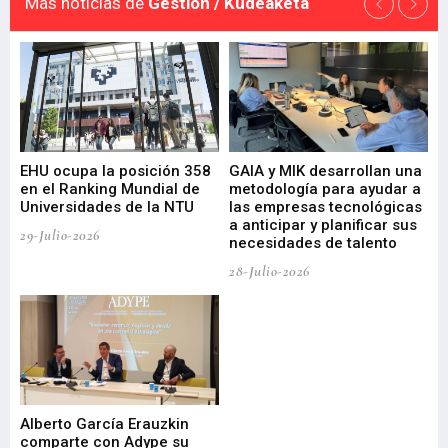
Más noticias de
Gestión / Kudeaketa
EHU ocupa la posición 358
GAIA y MIK desarrollan una
De
en el Ranking Mundial de
metodología para ayudar a
Fu
a
Universidades de la NTU
las empresas tecnológicas
nu
a anticipar y planificar sus
ac
29-Julio-2026
necesidades de talento
cr
de
28-Julio-2026
22-
Alberto García Erauzkin
comparte con Adype su
BI