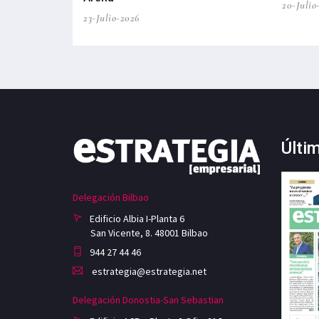
20-Julio
23-Julio-2026
Últi
Delegación Bilbao
Edificio Albia I-Planta 6
San Vicente, 8. 48001 Bilbao
944 27 44 46
estrategia@estrategia.net
Delegación Donostia-San Sebastian