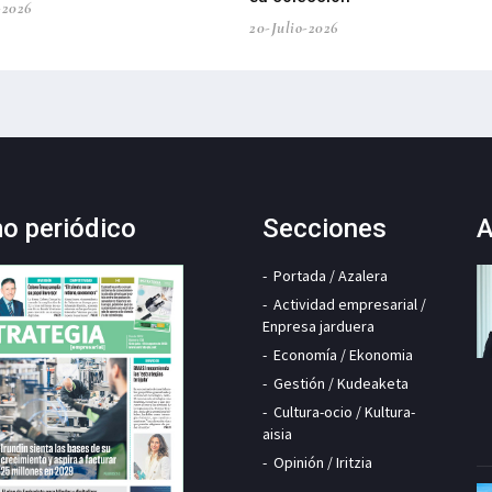
-2026
20-Julio-2026
mo periódico
Secciones
A
Portada / Azalera
Actividad empresarial /
Enpresa jarduera
Economía / Ekonomia
Gestión / Kudeaketa
Cultura-ocio / Kultura-
aisia
Opinión / Iritzia