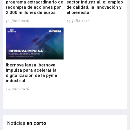
programa extraordinario de
sector industrial, el empleo
29-
recompra de acciones por
de calidad, la innovación y
2.000 millones de euros
el bienestar
30-Julio-2026
29-Julio-2026
Mi
nu
di
Ibernova lanza Ibernova
ma
Impulsa para acelerar la
in
digitalización de la pyme
mi
industrial
de
te
29-Julio-2026
el
29-
Noticias
en corto