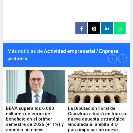
Más noticias de
Actividad empresarial / Enpresa
jarduera
e
BBVA supera los 6.000
La Diputación Foral de
En
millones de euros de
Gipuzkoa situará en Irún su
em
beneficio en el primer
nueva apuesta estratégica
de
ad
semestre de 2026 (+11%) y
vinculada al ámbito BIO
En
anuncia un nuevo
para impulsar un nuevo
En