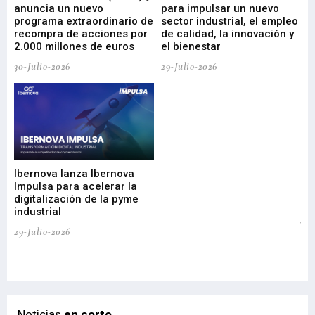
anuncia un nuevo
para impulsar un nuevo
En
programa extraordinario de
sector industrial, el empleo
29-
recompra de acciones por
de calidad, la innovación y
2.000 millones de euros
el bienestar
30-Julio-2026
29-Julio-2026
Mi
nu
di
Ibernova lanza Ibernova
ma
Impulsa para acelerar la
in
digitalización de la pyme
mi
industrial
de
te
29-Julio-2026
el
29-
Noticias
en corto