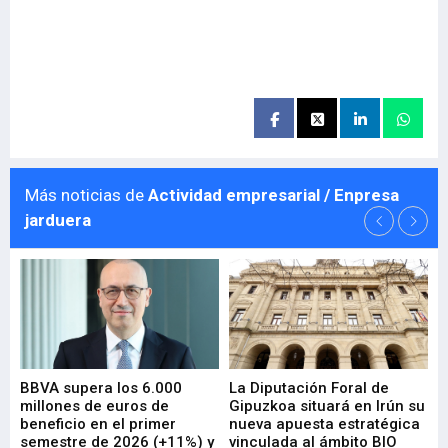
Más noticias de
Actividad empresarial / Enpresa
jarduera
e
BBVA supera los 6.000
La Diputación Foral de
En
millones de euros de
Gipuzkoa situará en Irún su
em
beneficio en el primer
nueva apuesta estratégica
de
ad
semestre de 2026 (+11%) y
vinculada al ámbito BIO
En