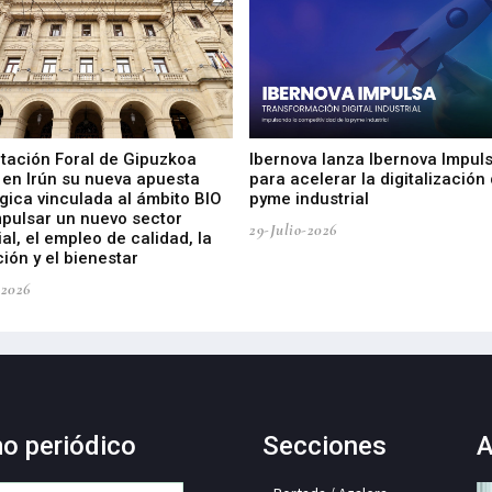
utación Foral de Gipuzkoa
Ibernova lanza Ibernova Impul
 en Irún su nueva apuesta
para acelerar la digitalización 
gica vinculada al ámbito BIO
pyme industrial
mpulsar un nuevo sector
29-Julio-2026
ial, el empleo de calidad, la
ión y el bienestar
-2026
mo periódico
Secciones
A