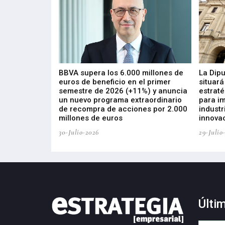
 los nuevos
BBVA supera los 6.000 millones de
La Dip
s de ZIV que, en
euros de beneficio en el primer
situará
de inversión
semestre de 2026 (+11%) y anuncia
estraté
, busca impulsar
un nuevo programa extraordinario
para i
 tecnología
de recompra de acciones por 2.000
industr
ricas del futuro
millones de euros
innovac
30-Julio-2026
29-Julio
Últi