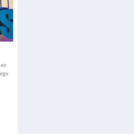
 en
argo