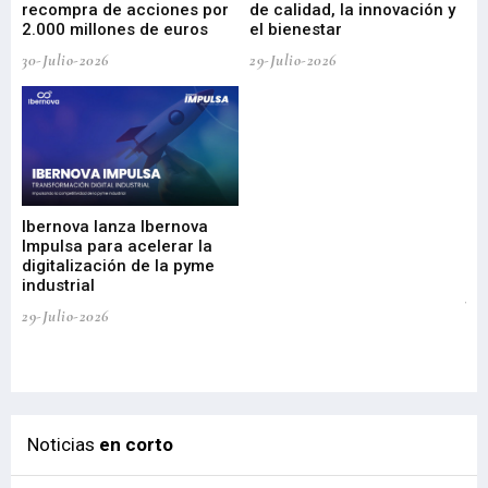
29-
recompra de acciones por
de calidad, la innovación y
2.000 millones de euros
el bienestar
30-Julio-2026
29-Julio-2026
Mi
nu
di
Ibernova lanza Ibernova
ma
Impulsa para acelerar la
in
digitalización de la pyme
mi
industrial
de
te
29-Julio-2026
el
29-
Noticias
en corto