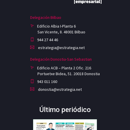
Delegación Bilbao
Edificio Albia I-Planta 6
San Vicente, 8. 48001 Bilbao
944 27 44 46
estrategia@estrategia.net
Delegación Donostia-San Sebastian
Edificio ACB – Planta 2 Ofic. 216
Portuetxe Bidea, 51. 20018 Donostia
943 011 160
donostia@estrategia.net
Último periódico