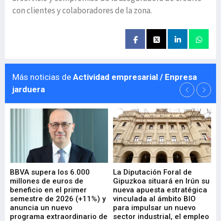
con clientes y colaboradores de la zona.
Más noticias de
Actividad empresarial / Enpresa
jarduera
e
BBVA supera los 6.000
La Diputación Foral de
En
millones de euros de
Gipuzkoa situará en Irún su
em
beneficio en el primer
nueva apuesta estratégica
de
ad
semestre de 2026 (+11%) y
vinculada al ámbito BIO
En
anuncia un nuevo
para impulsar un nuevo
En
programa extraordinario de
sector industrial, el empleo