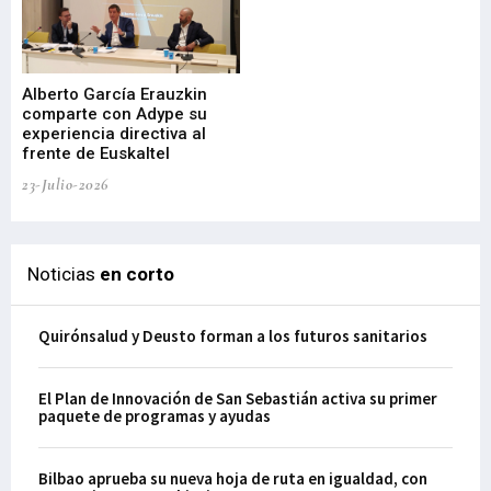
Alberto García Erauzkin
comparte con Adype su
BI
experiencia directiva al
pr
frente de Euskaltel
en
23-Julio-2026
21-
Noticias
en corto
Quirónsalud y Deusto forman a los futuros sanitarios
El Plan de Innovación de San Sebastián activa su primer
paquete de programas y ayudas
Bilbao aprueba su nueva hoja de ruta en igualdad, con