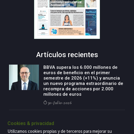
Artículos recientes
BBVA supera los 6.000 millones de
euros de beneficio en el primer
semestre de 2026 (+11%) y anuncia
un nuevo programa extraordinario de
recompra de acciones por 2.000
millones de euros
30-Julio-2026
BBVA acelera el crecimiento de su
negocio agro con un modelo global
Cookies & privacidad
de especialización presente en siete
Utilizamos cookies propias y de terceros para mejorar su
países