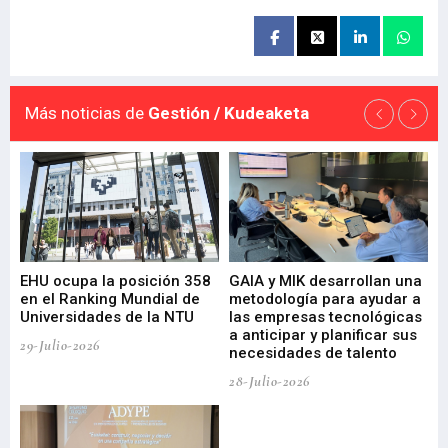
Más noticias de
Gestión / Kudeaketa
EHU ocupa la posición 358
GAIA y MIK desarrollan una
De
en el Ranking Mundial de
metodología para ayudar a
Fu
a
Universidades de la NTU
las empresas tecnológicas
nu
a anticipar y planificar sus
ac
29-Julio-2026
necesidades de talento
cr
de
28-Julio-2026
22-