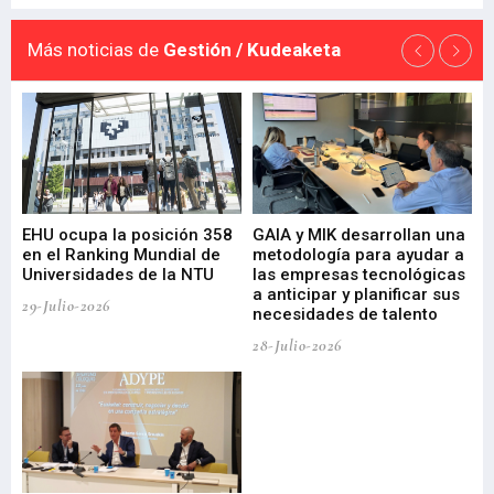
Más noticias de
Gestión / Kudeaketa
EHU ocupa la posición 358
GAIA y MIK desarrollan una
De
en el Ranking Mundial de
metodología para ayudar a
Fu
a
Universidades de la NTU
las empresas tecnológicas
nu
a anticipar y planificar sus
ac
29-Julio-2026
necesidades de talento
cr
de
28-Julio-2026
22-