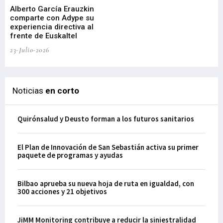
Alberto García Erauzkin
comparte con Adype su
BI
experiencia directiva al
pr
frente de Euskaltel
en
23-Julio-2026
21-
Noticias
en corto
Quirónsalud y Deusto forman a los futuros sanitarios
El Plan de Innovación de San Sebastián activa su primer
paquete de programas y ayudas
Bilbao aprueba su nueva hoja de ruta en igualdad, con
300 acciones y 21 objetivos
JiMM Monitoring contribuye a reducir la siniestralidad