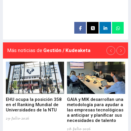
Más noticias de
Gestión / Kudeaketa
EHU ocupa la posición 358
GAIA y MIK desarrollan una
De
en el Ranking Mundial de
metodología para ayudar a
Fu
a
Universidades de la NTU
las empresas tecnológicas
nu
a anticipar y planificar sus
ac
29-Julio-2026
necesidades de talento
cr
de
28-Julio-2026