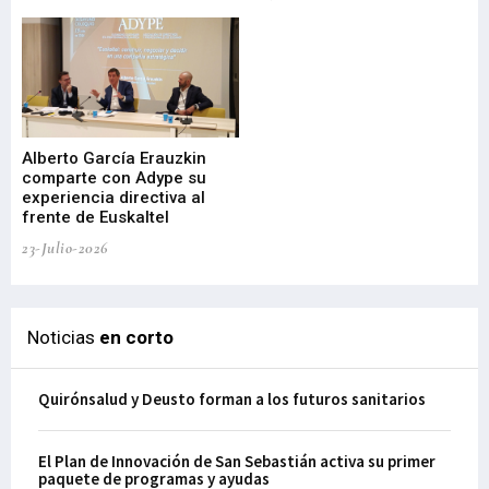
22-
Alberto García Erauzkin
comparte con Adype su
BI
experiencia directiva al
pr
frente de Euskaltel
en
23-Julio-2026
21-
Noticias
en corto
Quirónsalud y Deusto forman a los futuros sanitarios
El Plan de Innovación de San Sebastián activa su primer
paquete de programas y ayudas