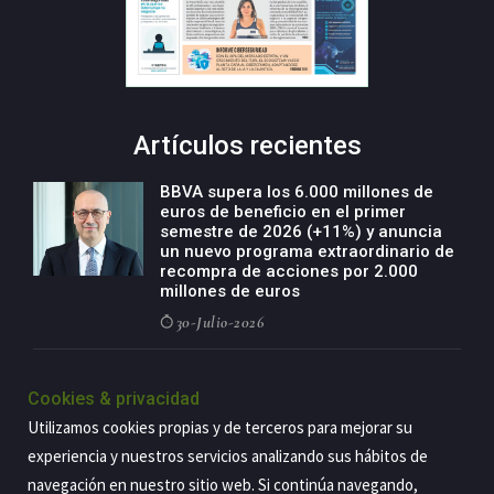
Artículos recientes
BBVA supera los 6.000 millones de
euros de beneficio en el primer
semestre de 2026 (+11%) y anuncia
un nuevo programa extraordinario de
recompra de acciones por 2.000
millones de euros
30-Julio-2026
BBVA acelera el crecimiento de su
negocio agro con un modelo global
Cookies & privacidad
de especialización presente en siete
Utilizamos cookies propias y de terceros para mejorar su
países
experiencia y nuestros servicios analizando sus hábitos de
29-Julio-2026
navegación en nuestro sitio web. Si continúa navegando,