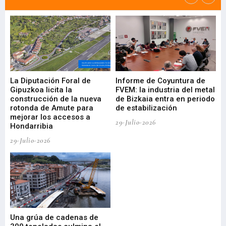
La Diputación Foral de
Informe de Coyuntura de
Ar
ral
Gipuzkoa licita la
FVEM: la industria del metal
ur
construcción de la nueva
de Bizkaia entra en periodo
co
rotonda de Amute para
de estabilización
edi
mejorar los accesos a
pa
29-Julio-2026
Hondarribia
Cy
29-Julio-2026
23-
Una grúa de cadenas de
La