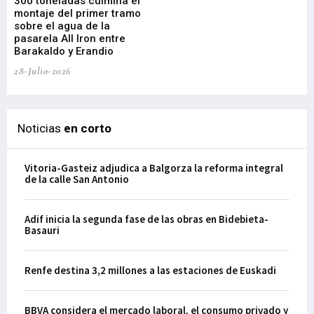
300 toneladas culmina el
Ba
montaje del primer tramo
res
sobre el agua de la
em
pasarela All Iron entre
21-
Barakaldo y Erandio
28-Julio-2026
Noticias
en corto
Vitoria-Gasteiz adjudica a Balgorza la reforma integral
de la calle San Antonio
Adif inicia la segunda fase de las obras en Bidebieta-
Basauri
Renfe destina 3,2 millones a las estaciones de Euskadi
BBVA considera el mercado laboral, el consumo privado y