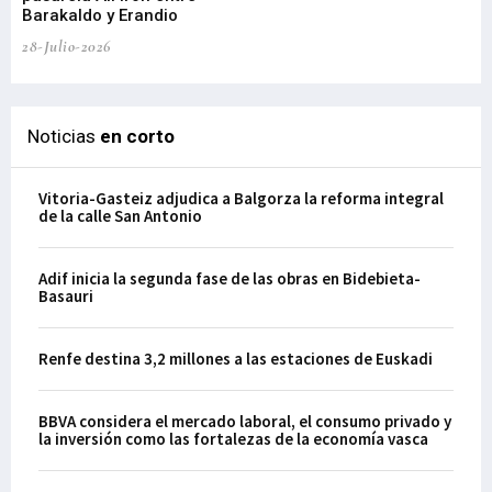
21-
Barakaldo y Erandio
28-Julio-2026
Noticias
en corto
Vitoria-Gasteiz adjudica a Balgorza la reforma integral
de la calle San Antonio
Adif inicia la segunda fase de las obras en Bidebieta-
Basauri
Renfe destina 3,2 millones a las estaciones de Euskadi
BBVA considera el mercado laboral, el consumo privado y
la inversión como las fortalezas de la economía vasca