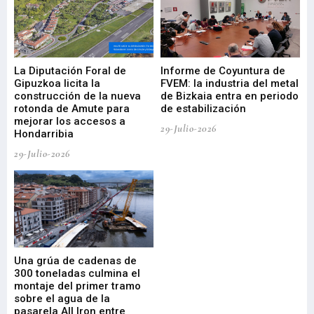
La Diputación Foral de
Informe de Coyuntura de
Ar
ral
Gipuzkoa licita la
FVEM: la industria del metal
ur
construcción de la nueva
de Bizkaia entra en periodo
co
rotonda de Amute para
de estabilización
edi
mejorar los accesos a
pa
29-Julio-2026
Hondarribia
Cy
29-Julio-2026
23-
Una grúa de cadenas de
La
300 toneladas culmina el
Ba
montaje del primer tramo
res
sobre el agua de la
em
pasarela All Iron entre