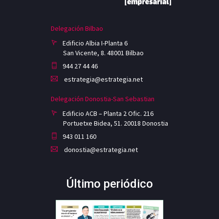
Delegación Bilbao
Edificio Albia I-Planta 6
San Vicente, 8. 48001 Bilbao
944 27 44 46
estrategia@estrategia.net
Delegación Donostia-San Sebastian
Edificio ACB – Planta 2 Ofic. 216
Portuetxe Bidea, 51. 20018 Donostia
943 011 160
donostia@estrategia.net
Último periódico