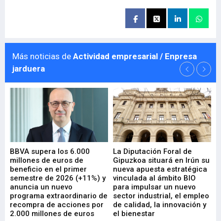
Más noticias de
Actividad empresarial / Enpresa
jarduera
e
BBVA supera los 6.000
La Diputación Foral de
En
millones de euros de
Gipuzkoa situará en Irún su
em
beneficio en el primer
nueva apuesta estratégica
de
ad
semestre de 2026 (+11%) y
vinculada al ámbito BIO
En
anuncia un nuevo
para impulsar un nuevo
En
programa extraordinario de
sector industrial, el empleo
29-
recompra de acciones por
de calidad, la innovación y
2.000 millones de euros
el bienestar