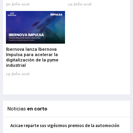
30-Julio-2026
29-Julio-2026
Mi
nu
di
Ibernova lanza Ibernova
ma
Impulsa para acelerar la
in
digitalización de la pyme
mi
industrial
de
te
29-Julio-2026
el
29-
Noticias
en corto
Acicae reparte sus vigésimos premios de la automoción