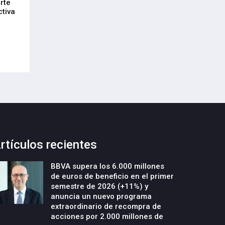
rte
DeepTek Gipuzkoa Fundazioa
Euskadi refuerza
ctiva
presenta un nuevo programa para
alianza empresari
acelerar la creación y el crecimiento
21-Julio-2026
de empresas deeptech
22-Julio-2026
rtículos recientes
BBVA supera los 6.000 millones
de euros de beneficio en el primer
semestre de 2026 (+11%) y
anuncia un nuevo programa
extraordinario de recompra de
acciones por 2.000 millones de