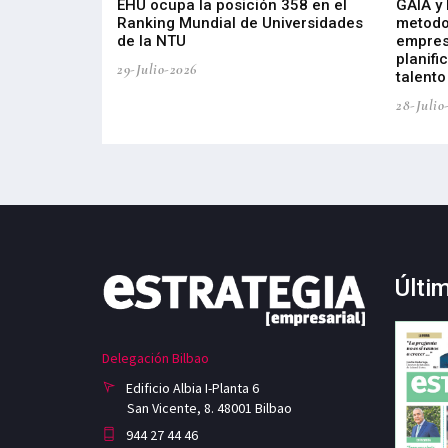
de 400 proyectos
EHU ocupa la posición 358 en el
GAIA y
sus diez años de
Ranking Mundial de Universidades
metodo
de la NTU
empres
planifi
29-Julio-2026
talento
28-Julio
Últi
Delegación Bilbao
Edificio Albia I-Planta 6
San Vicente, 8. 48001 Bilbao
944 27 44 46