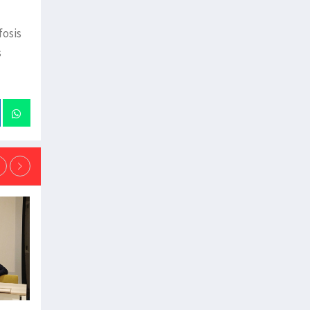
fosis
s