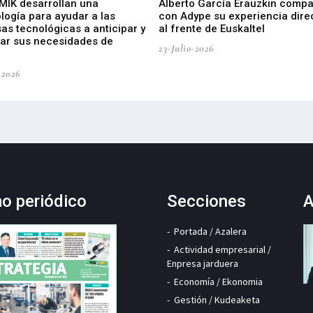
 MIK desarrollan una
Alberto García Erauzkin compa
logía para ayudar a las
con Adype su experiencia dire
as tecnológicas a anticipar y
al frente de Euskaltel
car sus necesidades de
23-Julio-2026
-2026
mo periódico
Secciones
A
Portada / Azalera
Actividad empresarial /
Enpresa jarduera
Economía / Ekonomia
Gestión / Kudeaketa