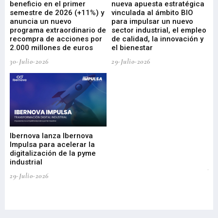
beneficio en el primer
nueva apuesta estratégica
de
ad
semestre de 2026 (+11%) y
vinculada al ámbito BIO
En
anuncia un nuevo
para impulsar un nuevo
En
programa extraordinario de
sector industrial, el empleo
29-
recompra de acciones por
de calidad, la innovación y
2.000 millones de euros
el bienestar
30-Julio-2026
29-Julio-2026
Mi
nu
di
Ibernova lanza Ibernova
ma
Impulsa para acelerar la
in
digitalización de la pyme
mi
industrial
de
te
29-Julio-2026
el
29-