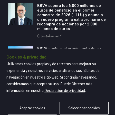
BBVA supera los 6.000 millones de
euros de beneficio en el primer
semestre de 2026 (+11%) y anuncia
un nuevo programa extraordinario de
recompra de acciones por 2.000
millones de euros
30-Julio-2026
BBVA acelera el crecimiento de su
negocio agro con un modelo global
Cookies & privacidad
de especialización presente en siete
países
Utilizamos cookies propias y de terceros para mejorar su
29-Julio-2026
experiencia y nuestros servicios analizando sus hábitos de
navegación en nuestro sitio web. Si continúa navegando,
consideramos que acepta su uso. Puede Obtener más
información en nuestra
Declaración de privacidad
.
Copyright@2026 Estrategia Empresarial
Privacidad
Aviso legal
Política de cookies
Contacto
RSS
Aceptar cookies
Seleccionar cookies