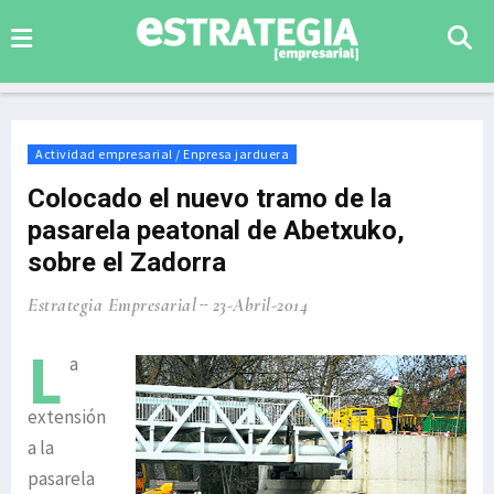
Actividad empresarial / Enpresa jarduera
Colocado el nuevo tramo de la
pasarela peatonal de Abetxuko,
sobre el Zadorra
Estrategia Empresarial
23-Abril-2014
L
a
extensión
a la
pasarela