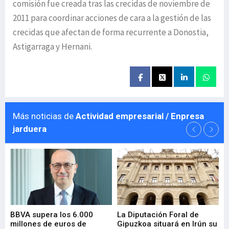
comisión fue creada tras las crecidas de noviembre de
2011 para coordinar acciones de cara a la gestión de las
crecidas que afectan de forma recurrente a Donostia,
Astigarraga y Hernani.
Más noticias de
Actividad empresarial / Enpresa
jarduera
e
BBVA supera los 6.000
La Diputación Foral de
En
millones de euros de
Gipuzkoa situará en Irún su
em