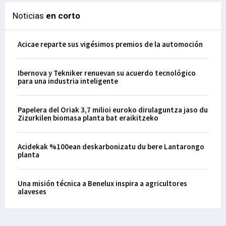
Noticias
en corto
Acicae reparte sus vigésimos premios de la automoción
Ibernova y Tekniker renuevan su acuerdo tecnológico
para una industria inteligente
Papelera del Oriak 3,7 milioi euroko dirulaguntza jaso du
Zizurkilen biomasa planta bat eraikitzeko
Acidekak %100ean deskarbonizatu du bere Lantarongo
planta
Una misión técnica a Benelux inspira a agricultores
alaveses