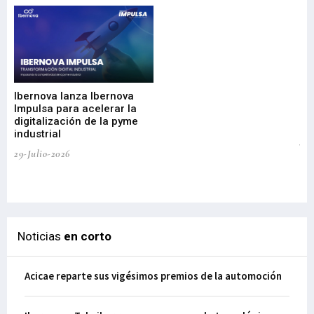
Mi
nu
di
Ibernova lanza Ibernova
ma
Impulsa para acelerar la
in
digitalización de la pyme
mi
industrial
de
te
29-Julio-2026
el
29-
Noticias
en corto
Acicae reparte sus vigésimos premios de la automoción