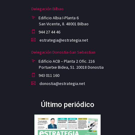
Delegación Bilbao
Edificio Albia I-Planta 6
San Vicente, 8. 48001 Bilbao
944 27 44 46
estrategia@estrategia.net
Delegación Donostia-San Sebastian
Edificio ACB – Planta 2 Ofic. 216
Portuetxe Bidea, 51. 20018 Donostia
943 011 160
donostia@estrategia.net
Último periódico