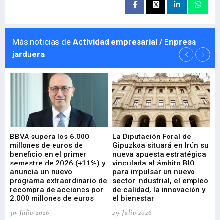
Más noticias de
Actividad empresarial / Enpresa
jarduera
e
BBVA supera los 6.000
La Diputación Foral de
En
millones de euros de
Gipuzkoa situará en Irún su
em
beneficio en el primer
nueva apuesta estratégica
de
ad
semestre de 2026 (+11%) y
vinculada al ámbito BIO
En
anuncia un nuevo
para impulsar un nuevo
En
programa extraordinario de
sector industrial, el empleo
29-
recompra de acciones por
de calidad, la innovación y
2.000 millones de euros
el bienestar
30-Julio-2026
29-Julio-2026