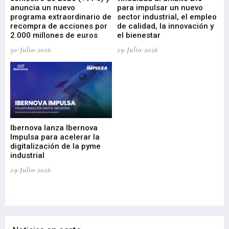
anuncia un nuevo
para impulsar un nuevo
En
programa extraordinario de
sector industrial, el empleo
29-
recompra de acciones por
de calidad, la innovación y
2.000 millones de euros
el bienestar
30-Julio-2026
29-Julio-2026
Mi
nu
di
Ibernova lanza Ibernova
ma
Impulsa para acelerar la
in
digitalización de la pyme
mi
industrial
de
te
29-Julio-2026
el
29-