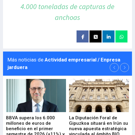
4.000 toneladas
de capturas de
anchoas
Más noticias de
Actividad empresarial / Enpresa
jarduera
e
BBVA supera los 6.000
La Diputación Foral de
En
millones de euros de
Gipuzkoa situará en Irún su
em
beneficio en el primer
nueva apuesta estratégica
de
ad
semestre de 2026 (+11%) y
vinculada al ámbito BIO
En