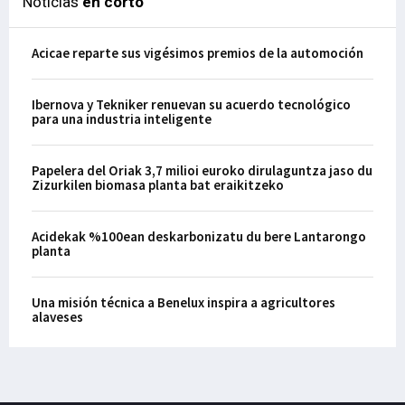
Noticias
en corto
Acicae reparte sus vigésimos premios de la automoción
Ibernova y Tekniker renuevan su acuerdo tecnológico
para una industria inteligente
Papelera del Oriak 3,7 milioi euroko dirulaguntza jaso du
Zizurkilen biomasa planta bat eraikitzeko
Acidekak %100ean deskarbonizatu du bere Lantarongo
planta
Una misión técnica a Benelux inspira a agricultores
alaveses