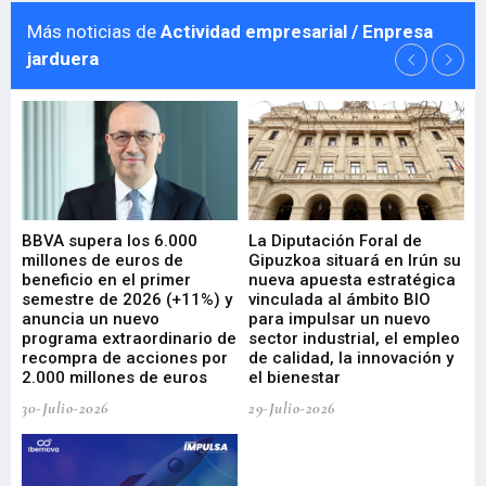
Más noticias de
Actividad empresarial / Enpresa
jarduera
e
BBVA supera los 6.000
La Diputación Foral de
En
millones de euros de
Gipuzkoa situará en Irún su
em
beneficio en el primer
nueva apuesta estratégica
de
ad
semestre de 2026 (+11%) y
vinculada al ámbito BIO
En
anuncia un nuevo
para impulsar un nuevo
En
programa extraordinario de
sector industrial, el empleo
29-
recompra de acciones por
de calidad, la innovación y
2.000 millones de euros
el bienestar
30-Julio-2026
29-Julio-2026