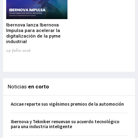
Mi
nu
di
Ibernova lanza Ibernova
ma
Impulsa para acelerar la
in
digitalización de la pyme
mi
industrial
de
te
29-Julio-2026
el
29-
Noticias
en corto
Acicae reparte sus vigésimos premios de la automoción
Ibernova y Tekniker renuevan su acuerdo tecnológico
para una industria inteligente