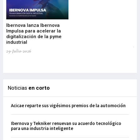
Mi
nu
di
Ibernova lanza Ibernova
ma
Impulsa para acelerar la
in
digitalización de la pyme
mi
industrial
de
te
29-Julio-2026
el
29-
Noticias
en corto
Acicae reparte sus vigésimos premios de la automoción
Ibernova y Tekniker renuevan su acuerdo tecnológico
para una industria inteligente