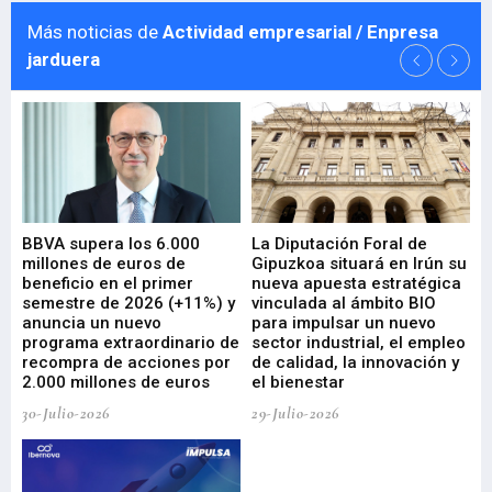
Más noticias de
Actividad empresarial / Enpresa
jarduera
e
BBVA supera los 6.000
La Diputación Foral de
En
millones de euros de
Gipuzkoa situará en Irún su
em
beneficio en el primer
nueva apuesta estratégica
de
ad
semestre de 2026 (+11%) y
vinculada al ámbito BIO
En
anuncia un nuevo
para impulsar un nuevo
En
programa extraordinario de
sector industrial, el empleo
29-
recompra de acciones por
de calidad, la innovación y
2.000 millones de euros
el bienestar
30-Julio-2026
29-Julio-2026