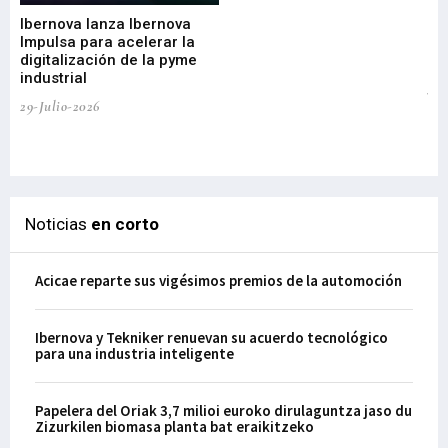
di
Ibernova lanza Ibernova
ma
Impulsa para acelerar la
in
digitalización de la pyme
mi
industrial
de
te
29-Julio-2026
el
29-
Noticias
en corto
Acicae reparte sus vigésimos premios de la automoción
Ibernova y Tekniker renuevan su acuerdo tecnológico
para una industria inteligente
Papelera del Oriak 3,7 milioi euroko dirulaguntza jaso du
Zizurkilen biomasa planta bat eraikitzeko