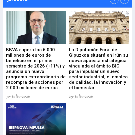
e
BBVA supera los 6.000
La Diputación Foral de
En
millones de euros de
Gipuzkoa situará en Irún su
em
beneficio en el primer
nueva apuesta estratégica
de
ad
semestre de 2026 (+11%) y
vinculada al ámbito BIO
En
anuncia un nuevo
para impulsar un nuevo
En
programa extraordinario de
sector industrial, el empleo
29-
recompra de acciones por
de calidad, la innovación y
2.000 millones de euros
el bienestar
30-Julio-2026
29-Julio-2026
Mi
nu