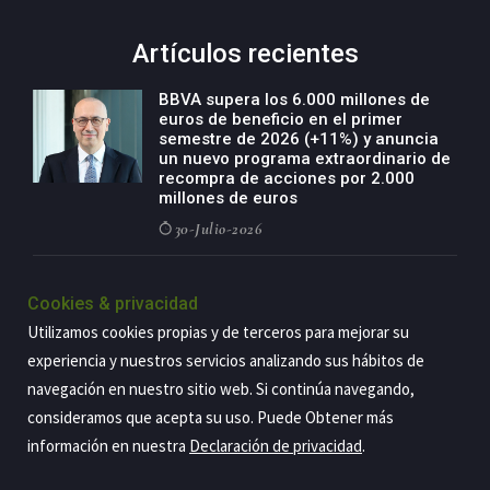
Artículos recientes
BBVA supera los 6.000 millones de
euros de beneficio en el primer
semestre de 2026 (+11%) y anuncia
un nuevo programa extraordinario de
recompra de acciones por 2.000
millones de euros
30-Julio-2026
BBVA acelera el crecimiento de su
negocio agro con un modelo global
Cookies & privacidad
de especialización presente en siete
Utilizamos cookies propias y de terceros para mejorar su
países
experiencia y nuestros servicios analizando sus hábitos de
29-Julio-2026
navegación en nuestro sitio web. Si continúa navegando,
consideramos que acepta su uso. Puede Obtener más
información en nuestra
Declaración de privacidad
.
Copyright@2026 Estrategia Empresarial