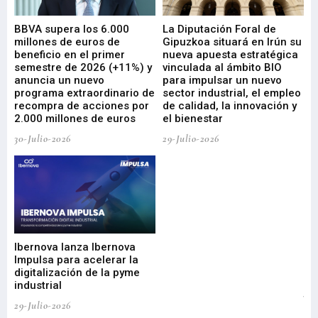
e
BBVA supera los 6.000
La Diputación Foral de
En
millones de euros de
Gipuzkoa situará en Irún su
em
beneficio en el primer
nueva apuesta estratégica
de
ad
semestre de 2026 (+11%) y
vinculada al ámbito BIO
En
anuncia un nuevo
para impulsar un nuevo
En
programa extraordinario de
sector industrial, el empleo
29-
recompra de acciones por
de calidad, la innovación y
2.000 millones de euros
el bienestar
30-Julio-2026
29-Julio-2026
Mi
nu
di
Ibernova lanza Ibernova
ma
Impulsa para acelerar la
in
digitalización de la pyme
mi
industrial
de
te
29-Julio-2026
el