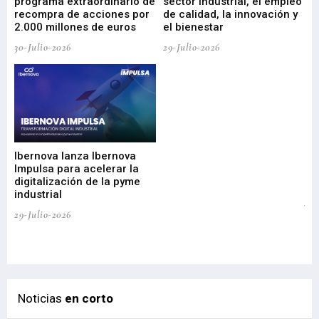
programa extraordinario de
sector industrial, el empleo
29-
recompra de acciones por
de calidad, la innovación y
2.000 millones de euros
el bienestar
30-Julio-2026
29-Julio-2026
Mi
nu
di
Ibernova lanza Ibernova
ma
Impulsa para acelerar la
in
digitalización de la pyme
mi
industrial
de
te
29-Julio-2026
el
29-
Noticias
en corto