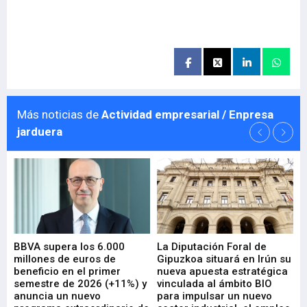
Más noticias de
Actividad empresarial / Enpresa
jarduera
e
BBVA supera los 6.000
La Diputación Foral de
En
millones de euros de
Gipuzkoa situará en Irún su
em
beneficio en el primer
nueva apuesta estratégica
de
ad
semestre de 2026 (+11%) y
vinculada al ámbito BIO
En
anuncia un nuevo
para impulsar un nuevo
En