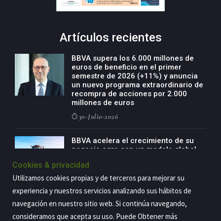
Artículos recientes
BBVA supera los 6.000 millones de
euros de beneficio en el primer
semestre de 2026 (+11%) y anuncia
un nuevo programa extraordinario de
recompra de acciones por 2.000
millones de euros
30-Julio-2026
BBVA acelera el crecimiento de su
negocio agro con un modelo global
de especialización presente en siete
Cookies & privacidad
países
Utilizamos cookies propias y de terceros para mejorar su
29-Julio-2026
experiencia y nuestros servicios analizando sus hábitos de
navegación en nuestro sitio web. Si continúa navegando,
consideramos que acepta su uso. Puede Obtener más