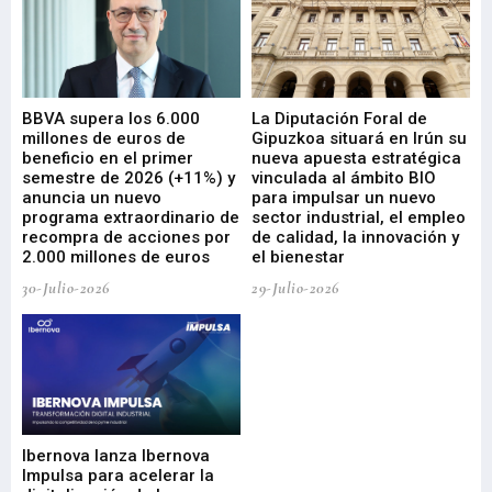
e
BBVA supera los 6.000
La Diputación Foral de
En
millones de euros de
Gipuzkoa situará en Irún su
em
beneficio en el primer
nueva apuesta estratégica
de
ad
semestre de 2026 (+11%) y
vinculada al ámbito BIO
En
anuncia un nuevo
para impulsar un nuevo
En
programa extraordinario de
sector industrial, el empleo
29-
recompra de acciones por
de calidad, la innovación y
2.000 millones de euros
el bienestar
30-Julio-2026
29-Julio-2026
Mi
nu
di
Ibernova lanza Ibernova
ma
Impulsa para acelerar la
in