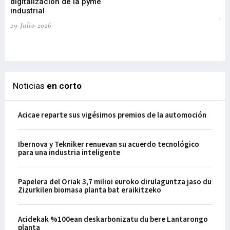
digitalización de la pyme
mi
industrial
de
te
29-Julio-2026
el
29-
Noticias
en corto
Acicae reparte sus vigésimos premios de la automoción
Ibernova y Tekniker renuevan su acuerdo tecnológico
para una industria inteligente
Papelera del Oriak 3,7 milioi euroko dirulaguntza jaso du
Zizurkilen biomasa planta bat eraikitzeko
Acidekak %100ean deskarbonizatu du bere Lantarongo
planta