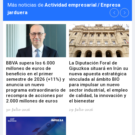
Más noticias de
Actividad empresarial / Enpresa
jarduera
e
BBVA supera los 6.000
La Diputación Foral de
En
millones de euros de
Gipuzkoa situará en Irún su
em
beneficio en el primer
nueva apuesta estratégica
de
ad
semestre de 2026 (+11%) y
vinculada al ámbito BIO
En
anuncia un nuevo
para impulsar un nuevo
En
programa extraordinario de
sector industrial, el empleo
29-
recompra de acciones por
de calidad, la innovación y
2.000 millones de euros
el bienestar
30-Julio-2026
29-Julio-2026