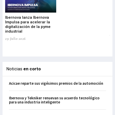
Mi
nu
di
Ibernova lanza Ibernova
ma
Impulsa para acelerar la
in
digitalización de la pyme
mi
industrial
de
te
29-Julio-2026
el
29-
Noticias
en corto
Acicae reparte sus vigésimos premios de la automoción
Ibernova y Tekniker renuevan su acuerdo tecnológico
para una industria inteligente