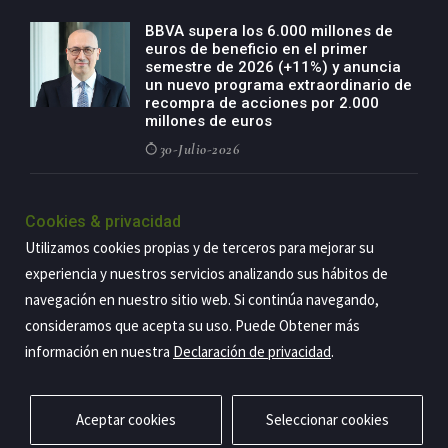
BBVA supera los 6.000 millones de
euros de beneficio en el primer
semestre de 2026 (+11%) y anuncia
un nuevo programa extraordinario de
recompra de acciones por 2.000
millones de euros
30-Julio-2026
BBVA acelera el crecimiento de su
negocio agro con un modelo global
Cookies & privacidad
de especialización presente en siete
Utilizamos cookies propias y de terceros para mejorar su
países
experiencia y nuestros servicios analizando sus hábitos de
29-Julio-2026
navegación en nuestro sitio web. Si continúa navegando,
consideramos que acepta su uso. Puede Obtener más
información en nuestra
Declaración de privacidad
.
Copyright@2026 Estrategia Empresarial
Privacidad
Aviso legal
Política de cookies
Contacto
RSS
Aceptar cookies
Seleccionar cookies