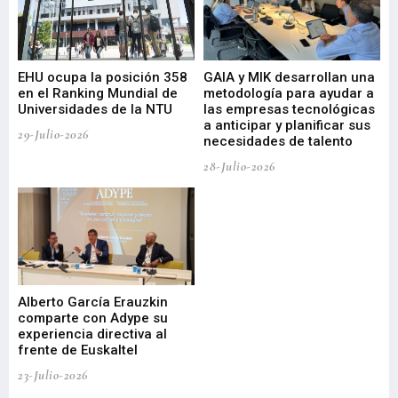
EHU ocupa la posición 358
GAIA y MIK desarrollan una
De
en el Ranking Mundial de
metodología para ayudar a
Fu
a
Universidades de la NTU
las empresas tecnológicas
nu
a anticipar y planificar sus
ac
29-Julio-2026
necesidades de talento
cr
de
28-Julio-2026
22-
Alberto García Erauzkin
comparte con Adype su
BI
experiencia directiva al
pr
frente de Euskaltel
en
23-Julio-2026
21-