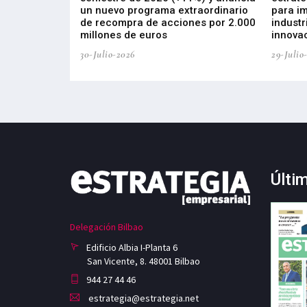
, busca impulsar
un nuevo programa extraordinario
para i
 tecnología
de recompra de acciones por 2.000
industr
ricas del futuro
millones de euros
innovac
30-Julio-2026
29-Julio
Últi
Delegación Bilbao
Edificio Albia I-Planta 6
San Vicente, 8. 48001 Bilbao
944 27 44 46
estrategia@estrategia.net