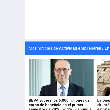
Más noticias de
Actividad empresarial / E
 los nuevos
BBVA supera los 6.000 millones de
La Dip
s de ZIV que, en
euros de beneficio en el primer
situará
de inversión
semestre de 2026 (+11%) y anuncia
estraté