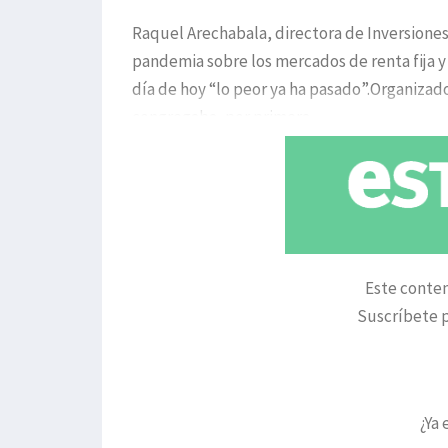
Raquel Arechabala, directora de Inversiones
pandemia sobre los mercados de renta fija y 
día de hoy “lo peor ya ha pasado”.Organiza
congregaba, por primera
Este conten
Suscríbete p
¿Ya 