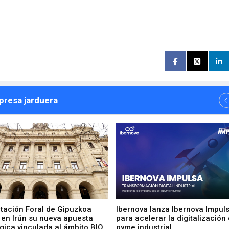
npresa jarduera
utación Foral de Gipuzkoa
Ibernova lanza Ibernova Impul
 en Irún su nueva apuesta
para acelerar la digitalización 
gica vinculada al ámbito BIO
pyme industrial