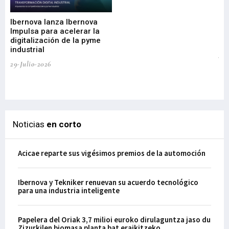
nu
di
Ibernova lanza Ibernova
ma
Impulsa para acelerar la
in
digitalización de la pyme
mi
industrial
de
te
29-Julio-2026
el
29-
Noticias
en corto
Acicae reparte sus vigésimos premios de la automoción
Ibernova y Tekniker renuevan su acuerdo tecnológico
para una industria inteligente
Papelera del Oriak 3,7 milioi euroko dirulaguntza jaso du
Zizurkilen biomasa planta bat eraikitzeko