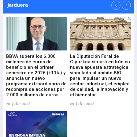
jarduera
e
BBVA supera los 6.000
La Diputación Foral de
En
millones de euros de
Gipuzkoa situará en Irún su
em
beneficio en el primer
nueva apuesta estratégica
de
ad
semestre de 2026 (+11%) y
vinculada al ámbito BIO
En
anuncia un nuevo
para impulsar un nuevo
En
programa extraordinario de
sector industrial, el empleo
29-
recompra de acciones por
de calidad, la innovación y
2.000 millones de euros
el bienestar
30-Julio-2026
29-Julio-2026
Mi