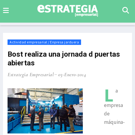
Actividad empresarial / Enpresa jarduera
Bost realiza una jornada d puertas
abiertas
Estrategia Empresarial
03-Enero-2014
L
a
empresa
de
máquina-