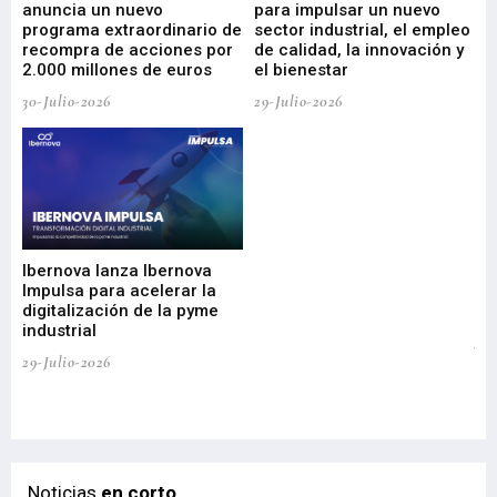
anuncia un nuevo
para impulsar un nuevo
En
programa extraordinario de
sector industrial, el empleo
29-
recompra de acciones por
de calidad, la innovación y
2.000 millones de euros
el bienestar
30-Julio-2026
29-Julio-2026
Mi
nu
di
Ibernova lanza Ibernova
ma
Impulsa para acelerar la
in
digitalización de la pyme
mi
industrial
de
te
29-Julio-2026
el
29-
Noticias
en corto