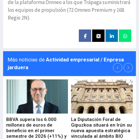
de la plataforma Omneo a los que Trápaga suministrará
los equipos de propulsión (72 Omneo Premium y 168
Regio 2N).
Más noticias de
Actividad empresarial / Enpresa
jarduera
e
BBVA supera los 6.000
La Diputación Foral de
En
millones de euros de
Gipuzkoa situará en Irún su
em
beneficio en el primer
nueva apuesta estratégica
de
ad
semestre de 2026 (+11%) y
vinculada al ámbito BIO
En