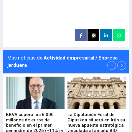
Más noticias de
Actividad empresarial / Enpresa
jarduera
e
BBVA supera los 6.000
La Diputación Foral de
En
millones de euros de
Gipuzkoa situará en Irún su
em
beneficio en el primer
nueva apuesta estratégica
de
ad
semestre de 2026 (+11%) y
vinculada al ámbito BIO
En