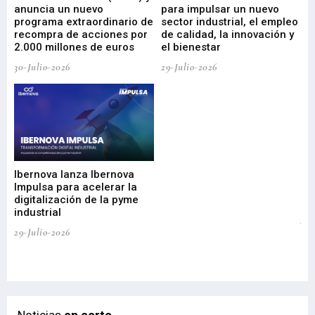
anuncia un nuevo
para impulsar un nuevo
En
programa extraordinario de
sector industrial, el empleo
29-
recompra de acciones por
de calidad, la innovación y
2.000 millones de euros
el bienestar
30-Julio-2026
29-Julio-2026
Mi
nu
di
Ibernova lanza Ibernova
ma
Impulsa para acelerar la
in
digitalización de la pyme
mi
industrial
de
te
29-Julio-2026
el
29-
Noticias
en corto