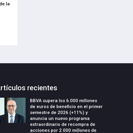
de la
cumplimiento del Reglamento
centenar de inte
Europeo de Envases y Residuos de
garantizar la con
Envases (PPWR)
29-Julio-2026
29-Julio-2026
rtículos recientes
BBVA supera los 6.000 millones
de euros de beneficio en el primer
semestre de 2026 (+11%) y
anuncia un nuevo programa
extraordinario de recompra de
acciones por 2.000 millones de