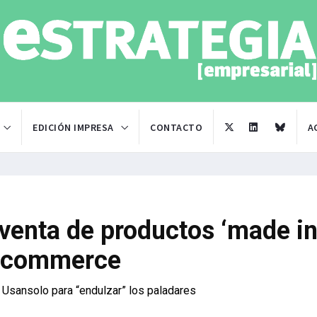
EDICIÓN IMPRESA
CONTACTO
A
 venta de productos ‘made i
 e-commerce
Usansolo para “endulzar” los paladares