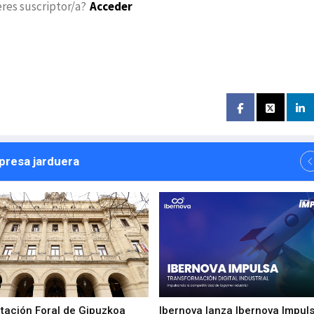
eres suscriptor/a?
Acceder
npresa jarduera
utación Foral de Gipuzkoa
Ibernova lanza Ibernova Impul