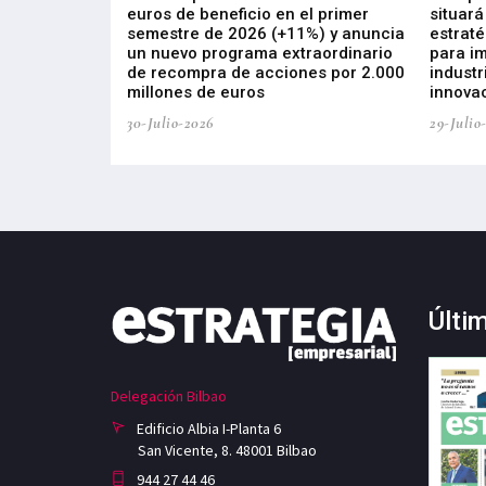
s de ZIV que, en
euros de beneficio en el primer
situará
de inversión
semestre de 2026 (+11%) y anuncia
estraté
, busca impulsar
un nuevo programa extraordinario
para i
 tecnología
de recompra de acciones por 2.000
industr
ricas del futuro
millones de euros
innovac
30-Julio-2026
29-Julio
Últi
Delegación Bilbao
Edificio Albia I-Planta 6
San Vicente, 8. 48001 Bilbao
944 27 44 46