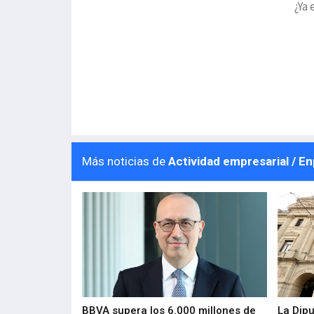
¿Ya 
Más noticias de
Actividad empresarial / E
 los nuevos
BBVA supera los 6.000 millones de
La Dip