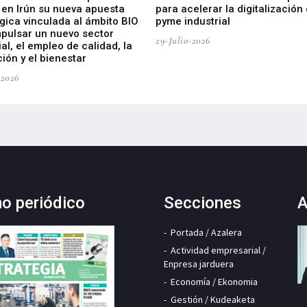
 en Irún su nueva apuesta
para acelerar la digitalización 
gica vinculada al ámbito BIO
pyme industrial
mpulsar un nuevo sector
29-Julio-2026
ial, el empleo de calidad, la
ión y el bienestar
-2026
mo periódico
Secciones
A
Portada / Azalera
Actividad empresarial /
Enpresa jarduera
Economía / Ekonomia
Gestión / Kudeaketa