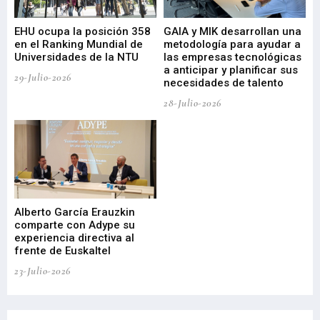
EHU ocupa la posición 358
GAIA y MIK desarrollan una
De
en el Ranking Mundial de
metodología para ayudar a
Fu
a
Universidades de la NTU
las empresas tecnológicas
nu
a anticipar y planificar sus
ac
29-Julio-2026
necesidades de talento
cr
de
28-Julio-2026
22-
Alberto García Erauzkin
comparte con Adype su
BI
experiencia directiva al
pr
frente de Euskaltel
en
23-Julio-2026
21-