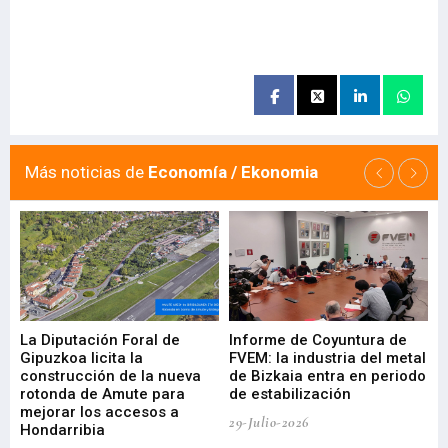
Más noticias de
Economía / Ekonomia
La Diputación Foral de
Informe de Coyuntura de
Ar
ral
Gipuzkoa licita la
FVEM: la industria del metal
ur
construcción de la nueva
de Bizkaia entra en periodo
co
rotonda de Amute para
de estabilización
edi
mejorar los accesos a
pa
29-Julio-2026
Hondarribia
Cy