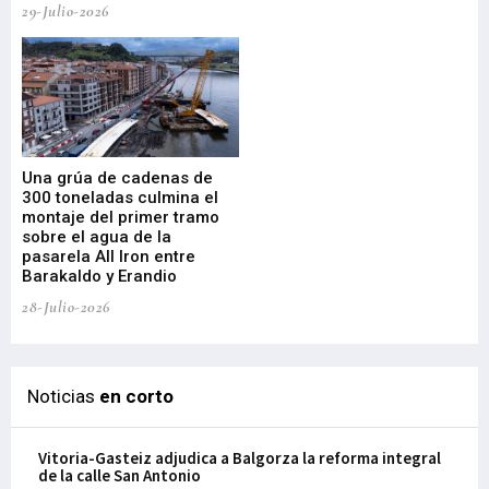
29-Julio-2026
23-
Una grúa de cadenas de
La
300 toneladas culmina el
Ba
montaje del primer tramo
res
sobre el agua de la
em
pasarela All Iron entre
21-
Barakaldo y Erandio
28-Julio-2026
Noticias
en corto
Vitoria-Gasteiz adjudica a Balgorza la reforma integral
de la calle San Antonio