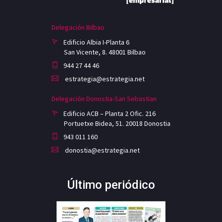
Delegación Bilbao
Edificio Albia I-Planta 6
San Vicente, 8. 48001 Bilbao
944 27 44 46
estrategia@estrategia.net
Delegación Donostia-San Sebastian
Edificio ACB – Planta 2 Ofic. 216
Portuetxe Bidea, 51. 20018 Donostia
943 011 160
donostia@estrategia.net
Último periódico