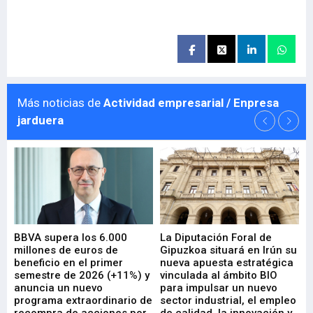
Más noticias de
Actividad empresarial / Enpresa
jarduera
e
BBVA supera los 6.000
La Diputación Foral de
En
millones de euros de
Gipuzkoa situará en Irún su
em
beneficio en el primer
nueva apuesta estratégica
de
ad
semestre de 2026 (+11%) y
vinculada al ámbito BIO
En
anuncia un nuevo
para impulsar un nuevo
En
programa extraordinario de
sector industrial, el empleo
29-
recompra de acciones por
de calidad, la innovación y