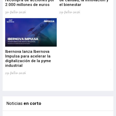
2.000 millones de euros
el bienestar
30-Julio-2026
29-Julio-2026
Mi
nu
di
Ibernova lanza Ibernova
ma
Impulsa para acelerar la
in
digitalización de la pyme
mi
industrial
de
te
29-Julio-2026
el
29-
Noticias
en corto