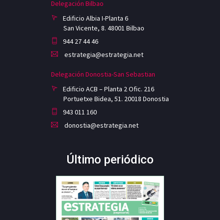
Delegación Bilbao
Edificio Albia I-Planta 6
San Vicente, 8. 48001 Bilbao
944 27 44 46
estrategia@estrategia.net
Delegación Donostia-San Sebastian
Edificio ACB – Planta 2 Ofic. 216
Portuetxe Bidea, 51. 20018 Donostia
943 011 160
donostia@estrategia.net
Último periódico