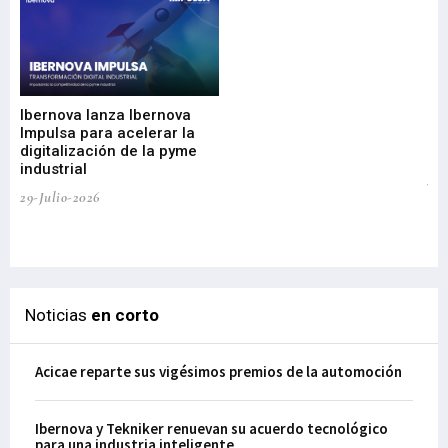
Mi
nu
di
Ibernova lanza Ibernova
ma
Impulsa para acelerar la
in
digitalización de la pyme
mi
industrial
de
te
29-Julio-2026
el
29-
Noticias
en corto
Acicae reparte sus vigésimos premios de la automoción
Ibernova y Tekniker renuevan su acuerdo tecnológico
para una industria inteligente