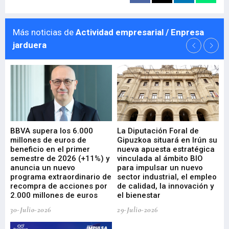
Más noticias de
Actividad empresarial / Enpresa
jarduera
e
BBVA supera los 6.000
La Diputación Foral de
En
millones de euros de
Gipuzkoa situará en Irún su
em
beneficio en el primer
nueva apuesta estratégica
de
ad
semestre de 2026 (+11%) y
vinculada al ámbito BIO
En
anuncia un nuevo
para impulsar un nuevo
En
programa extraordinario de
sector industrial, el empleo
29-
recompra de acciones por
de calidad, la innovación y
2.000 millones de euros
el bienestar
30-Julio-2026
29-Julio-2026