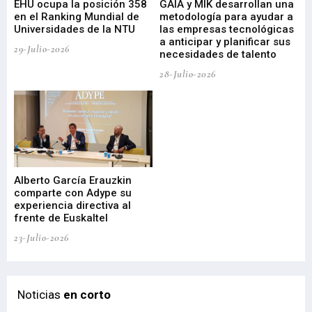
EHU ocupa la posición 358
GAIA y MIK desarrollan una
De
en el Ranking Mundial de
metodología para ayudar a
Fu
a
Universidades de la NTU
las empresas tecnológicas
nu
a anticipar y planificar sus
ac
29-Julio-2026
necesidades de talento
cr
de
28-Julio-2026
22-
Alberto García Erauzkin
comparte con Adype su
BI
experiencia directiva al
pr
frente de Euskaltel
en
23-Julio-2026
21-
Noticias
en corto