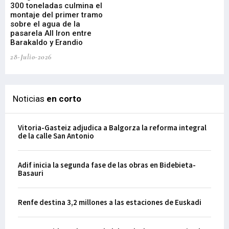
300 toneladas culmina el
Ba
montaje del primer tramo
res
sobre el agua de la
em
pasarela All Iron entre
21-
Barakaldo y Erandio
28-Julio-2026
Noticias
en corto
Vitoria-Gasteiz adjudica a Balgorza la reforma integral
de la calle San Antonio
Adif inicia la segunda fase de las obras en Bidebieta-
Basauri
Renfe destina 3,2 millones a las estaciones de Euskadi