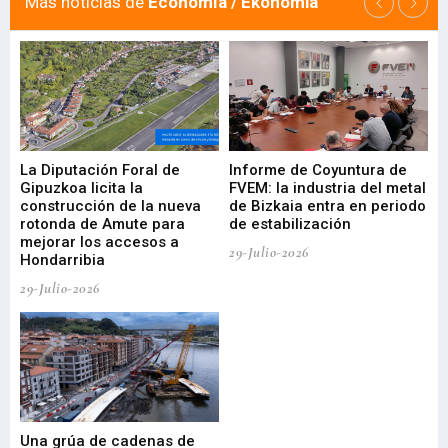
Más noticias de
Economía / Ekonomia
La Diputación Foral de
Informe de Coyuntura de
Ar
ral
Gipuzkoa licita la
FVEM: la industria del metal
ur
construcción de la nueva
de Bizkaia entra en periodo
co
rotonda de Amute para
de estabilización
edi
mejorar los accesos a
pa
29-Julio-2026
Hondarribia
Cy
29-Julio-2026
23-
Una grúa de cadenas de
La