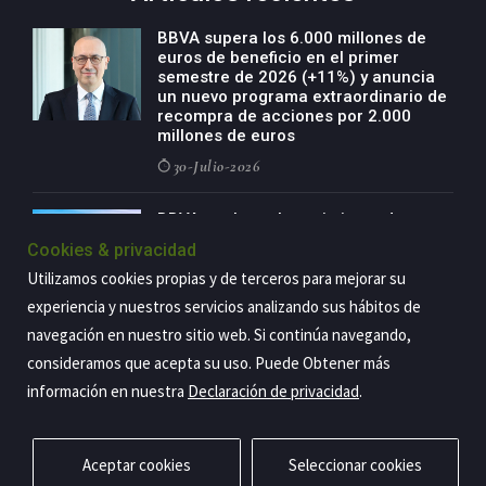
BBVA supera los 6.000 millones de
euros de beneficio en el primer
semestre de 2026 (+11%) y anuncia
un nuevo programa extraordinario de
recompra de acciones por 2.000
millones de euros
30-Julio-2026
BBVA acelera el crecimiento de su
negocio agro con un modelo global
Cookies & privacidad
de especialización presente en siete
países
Utilizamos cookies propias y de terceros para mejorar su
experiencia y nuestros servicios analizando sus hábitos de
29-Julio-2026
navegación en nuestro sitio web. Si continúa navegando,
consideramos que acepta su uso. Puede Obtener más
información en nuestra
Declaración de privacidad
.
Copyright@2026 Estrategia Empresarial
Privacidad
Aviso legal
Política de cookies
Contacto
RSS
Aceptar cookies
Seleccionar cookies