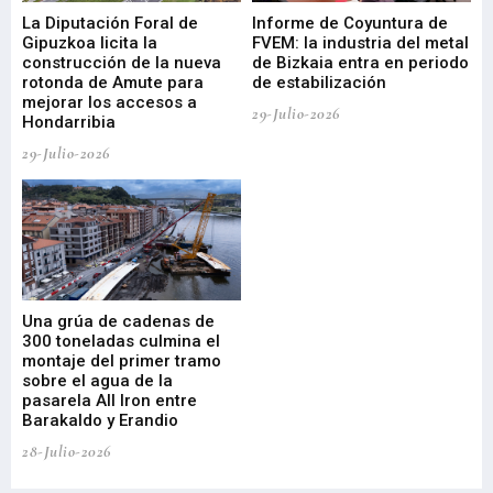
La Diputación Foral de
Informe de Coyuntura de
Ar
ral
Gipuzkoa licita la
FVEM: la industria del metal
ur
construcción de la nueva
de Bizkaia entra en periodo
co
rotonda de Amute para
de estabilización
edi
mejorar los accesos a
pa
29-Julio-2026
Hondarribia
Cy
29-Julio-2026
23-
Una grúa de cadenas de
La
300 toneladas culmina el
Ba
montaje del primer tramo
res
sobre el agua de la
em
pasarela All Iron entre
21-
Barakaldo y Erandio
28-Julio-2026