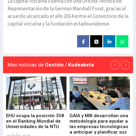
La capital vizcaína cuenta con una Oficina Técnica de
Representación de la German Marshall Fund, gracias al
acuerdo alcanzado el año 2014 entre el Consistorio de la
capital vizcaína y la fundación estadounidense.
Más noticias de
Gestión / Kudeaketa
EHU ocupa la posición 358
GAIA y MIK desarrollan una
De
en el Ranking Mundial de
metodología para ayudar a
Fu
a
Universidades de la NTU
las empresas tecnológicas
nu
a anticipar y planificar sus
ac
29-Julio-2026