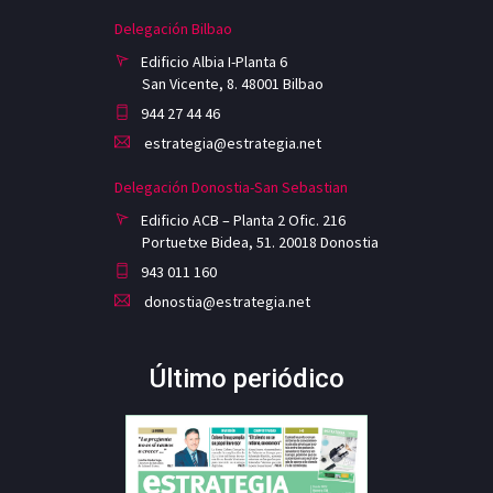
Delegación Bilbao
Edificio Albia I-Planta 6
San Vicente, 8. 48001 Bilbao
944 27 44 46
estrategia@estrategia.net
Delegación Donostia-San Sebastian
Edificio ACB – Planta 2 Ofic. 216
Portuetxe Bidea, 51. 20018 Donostia
943 011 160
donostia@estrategia.net
Último periódico