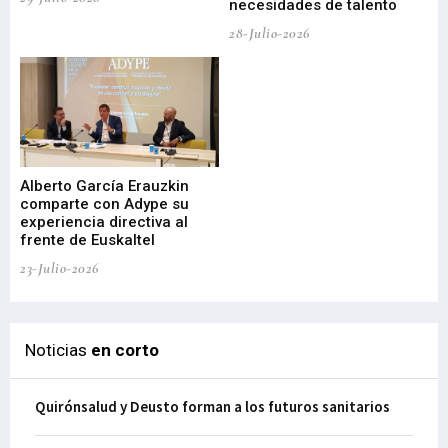
necesidades de talento
cr
de
28-Julio-2026
22-
Alberto García Erauzkin
comparte con Adype su
BI
experiencia directiva al
pr
frente de Euskaltel
en
23-Julio-2026
21-
Noticias
en corto
Quirónsalud y Deusto forman a los futuros sanitarios