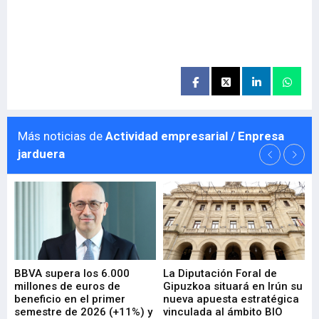
Más noticias de
Actividad empresarial / Enpresa
jarduera
e
BBVA supera los 6.000
La Diputación Foral de
En
millones de euros de
Gipuzkoa situará en Irún su
em
beneficio en el primer
nueva apuesta estratégica
de
ad
semestre de 2026 (+11%) y
vinculada al ámbito BIO
En