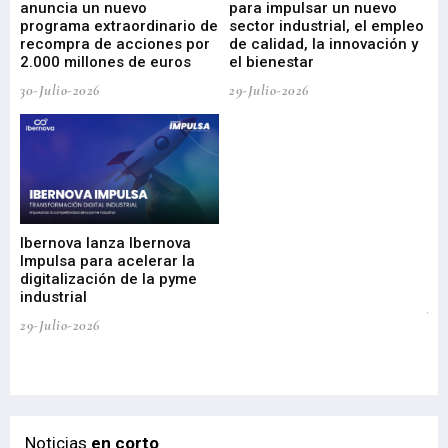
anuncia un nuevo
para impulsar un nuevo
En
programa extraordinario de
sector industrial, el empleo
29-
recompra de acciones por
de calidad, la innovación y
2.000 millones de euros
el bienestar
30-Julio-2026
29-Julio-2026
Mi
nu
di
Ibernova lanza Ibernova
ma
Impulsa para acelerar la
in
digitalización de la pyme
mi
industrial
de
te
29-Julio-2026
el
29-
Noticias
en corto