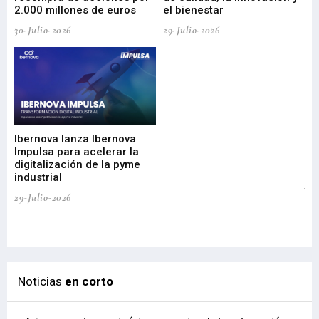
2.000 millones de euros
el bienestar
30-Julio-2026
29-Julio-2026
Mi
nu
di
Ibernova lanza Ibernova
ma
Impulsa para acelerar la
in
digitalización de la pyme
mi
industrial
de
te
29-Julio-2026
el
29-
Noticias
en corto