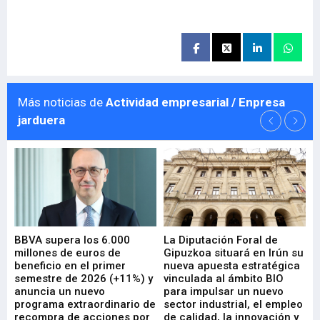
Más noticias de
Actividad empresarial / Enpresa
jarduera
e
BBVA supera los 6.000
La Diputación Foral de
En
millones de euros de
Gipuzkoa situará en Irún su
em
beneficio en el primer
nueva apuesta estratégica
de
ad
semestre de 2026 (+11%) y
vinculada al ámbito BIO
En
anuncia un nuevo
para impulsar un nuevo
En
programa extraordinario de
sector industrial, el empleo
29-
recompra de acciones por
de calidad, la innovación y