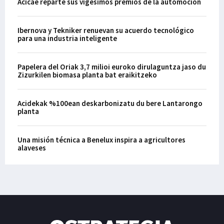
Acicae reparte sus vigésimos premios de la automoción
Ibernova y Tekniker renuevan su acuerdo tecnológico
para una industria inteligente
Papelera del Oriak 3,7 milioi euroko dirulaguntza jaso du
Zizurkilen biomasa planta bat eraikitzeko
Acidekak %100ean deskarbonizatu du bere Lantarongo
planta
Una misión técnica a Benelux inspira a agricultores
alaveses