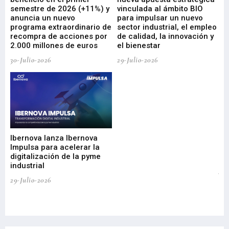
ad
semestre de 2026 (+11%) y
vinculada al ámbito BIO
En
anuncia un nuevo
para impulsar un nuevo
En
programa extraordinario de
sector industrial, el empleo
29-
recompra de acciones por
de calidad, la innovación y
2.000 millones de euros
el bienestar
30-Julio-2026
29-Julio-2026
Mi
nu
di
Ibernova lanza Ibernova
ma
Impulsa para acelerar la
in
digitalización de la pyme
mi
industrial
de
te
29-Julio-2026
el
29-