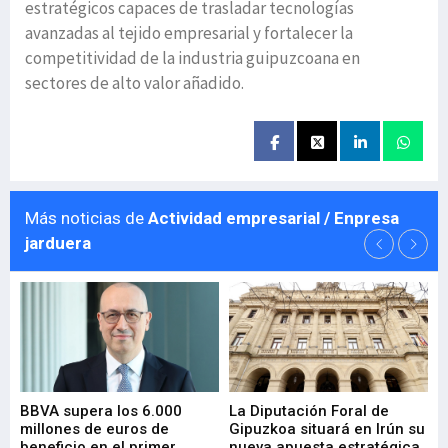
estratégicos capaces de trasladar tecnologías
avanzadas al tejido empresarial y fortalecer la
competitividad de la industria guipuzcoana en
sectores de alto valor añadido.
Más noticias de
Actividad empresarial / Enpresa
jarduera
e
BBVA supera los 6.000
La Diputación Foral de
En
millones de euros de
Gipuzkoa situará en Irún su
em
beneficio en el primer
nueva apuesta estratégica
de