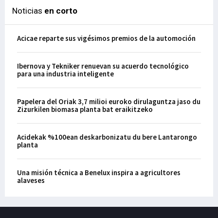
Noticias
en corto
Acicae reparte sus vigésimos premios de la automoción
Ibernova y Tekniker renuevan su acuerdo tecnológico
para una industria inteligente
Papelera del Oriak 3,7 milioi euroko dirulaguntza jaso du
Zizurkilen biomasa planta bat eraikitzeko
Acidekak %100ean deskarbonizatu du bere Lantarongo
planta
Una misión técnica a Benelux inspira a agricultores
alaveses