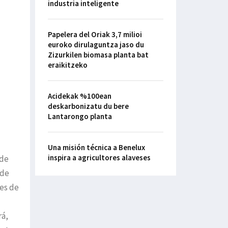
industria inteligente
Papelera del Oriak 3,7 milioi
euroko dirulaguntza jaso du
Zizurkilen biomasa planta bat
eraikitzeko
Acidekak %100ean
deskarbonizatu du bere
Lantarongo planta
Una misión técnica a Benelux
inspira a agricultores alaveses
 de
 de
nes de
rá,