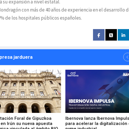
 su expansión a nivel estatal.
ondragón con más de 40 años de experiencia en el desarrollo 
8% de los hospitales públicos españoles.
npresa jarduera
utación Foral de Gipuzkoa
Ibernova lanza Ibernova Impul
 en Irún su nueva apuesta
para acelerar la digitalización 
gica vinculada al ámbito BIO
pyme industrial