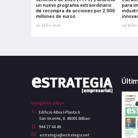
, busca impulsar
un nuevo programa extraordinario
para i
 tecnología
de recompra de acciones por 2.000
industr
ricas del futuro
millones de euros
innovac
30-Julio-2026
29-Julio
Últi
Delegación Bilbao
Edificio Albia I-Planta 6
San Vicente, 8. 48001 Bilbao
944 27 44 46
estrategia@estrategia.net