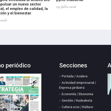
mpulsar un nuevo sector
29-Julio-2026
ial, el empleo de calidad, la
ión y el bienestar
-2026
mo periódico
Secciones
A
Portada / Azalera
Actividad empresarial /
Enpresa jarduera
Economía / Ekonomia
Gestión / Kudeaketa
Cultura-ocio / Kultura-