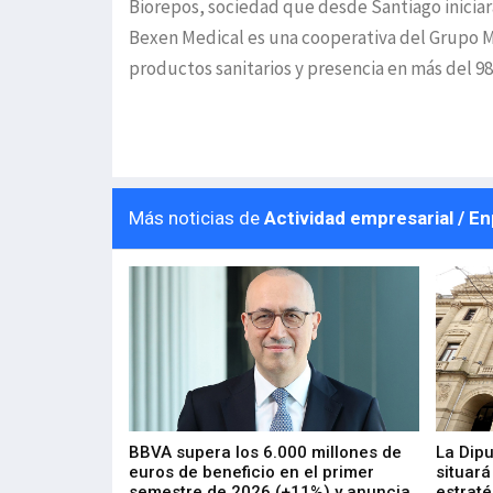
Biorepos, sociedad que desde Santiago iniciará
Bexen Medical es una cooperativa del Grupo M
productos sanitarios y presencia en más del 9
Más noticias de
Actividad empresarial / E
 los nuevos
BBVA supera los 6.000 millones de
La Dip
s de ZIV que, en
euros de beneficio en el primer
situará
de inversión
semestre de 2026 (+11%) y anuncia
estraté