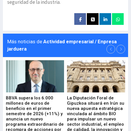
seguridad de la industria.
Más noticias de
Actividad empresarial / Enpresa
jarduera
e
BBVA supera los 6.000
La Diputación Foral de
En
millones de euros de
Gipuzkoa situará en Irún su
em
beneficio en el primer
nueva apuesta estratégica
de
ad
semestre de 2026 (+11%) y
vinculada al ámbito BIO
En
anuncia un nuevo
para impulsar un nuevo
En
programa extraordinario de
sector industrial, el empleo
29-
recompra de acciones por
de calidad, la innovación y