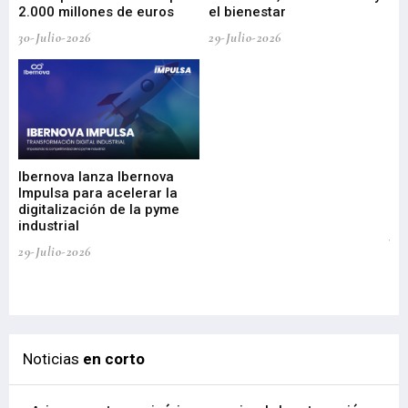
2.000 millones de euros
el bienestar
30-Julio-2026
29-Julio-2026
Mi
nu
di
Ibernova lanza Ibernova
ma
Impulsa para acelerar la
in
digitalización de la pyme
mi
industrial
de
te
29-Julio-2026
el
29-
Noticias
en corto