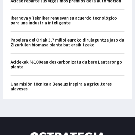
Acicae reparte sus vigésimos premios de la automoción
Ibernova y Tekniker renuevan su acuerdo tecnológico
para una industria inteligente
Papelera del Oriak 3,7 milioi euroko dirulaguntza jaso du
Zizurkilen biomasa planta bat eraikitzeko
Acidekak %100ean deskarbonizatu du bere Lantarongo
planta
Una misión técnica a Benelux inspira a agricultores
alaveses